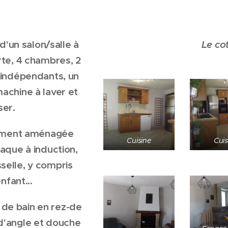
'un salon/salle à
Le co
rte, 4 chambres, 2
s indépendants, un
achine à laver et
ser.
tement aménagée
Cuisine
Cuis
aque à induction,
isselle, y compris
nfant...
 de bain en rez-de
d'angle et douche