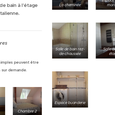
Espace 
e de bain à l'étage
La cheminée
man
talienne.
res
Salle de bain rez-
Salle d
de-chaussée
éta
 simples peuvent être
s sur demande
.
Espace buanderie
Chambre 2