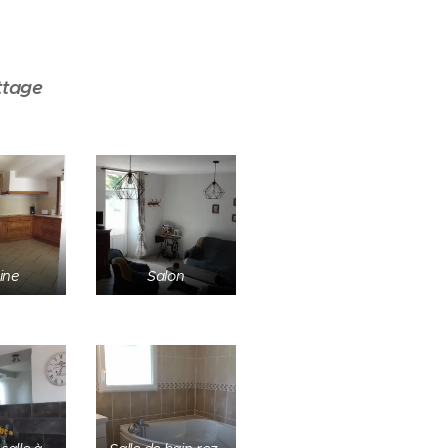
ttage
ine
Salon