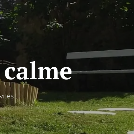
 calme
vités