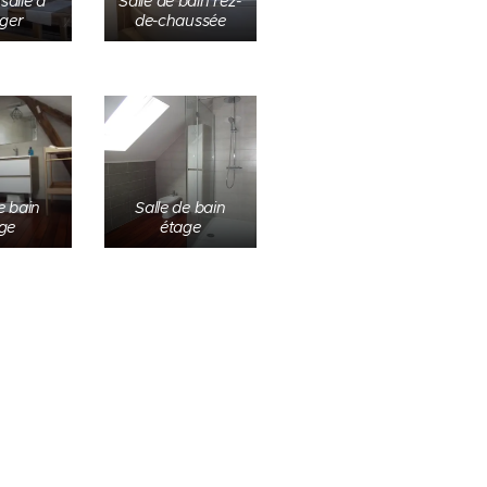
salle à
Salle de bain rez-
ger
de-chaussée
e bain
Salle de bain
ge
étage